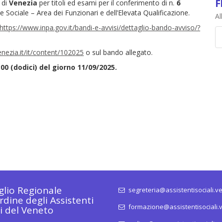
F
 di
Venezia
per titoli ed esami per il conferimento di n.
6
e Sociale – Area dei Funzionari e dell’Elevata Qualificazione.
Al
https://www.inpa.gov.it/bandi-e-avvisi/dettaglio-bando-avviso/?
ezia.it/it/content/102025
o sul bando allegato.
0 (dodici) del giorno 11/09/2025.
glio Regionale
segreteria@assistentisociali.ve
rdine degli Assistenti
formazione@assistentisociali.v
li del Veneto