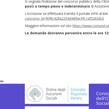
Si segnala l’indizione del con
corso pubblico della Città
posti a tempo pieno e indeterminato
di Assistent
L’iscrizione va effettuata tramite il portale inPA al link
concorso_id=fef8c428a2334d4d9ac9fc1af5265dc0
Maggiori informazioni sul sito
https://www.comune.ven
Le domande dovranno pervenire entro le ore 12:0
Consi
dell'O
Socia