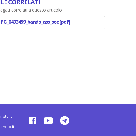
ILE CORRELATI
legati correlati a questo articolo
PG_0433459_bando_ass_soc [pdf]
neto.it
eneto.it