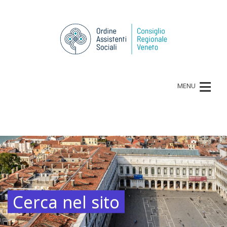
≡
MENU
Cerca nel sito