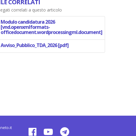
ILE CORRELATI
legati correlati a questo articolo
Modulo candidatura 2026
[vnd.openxmlformats-
officedocument.wordprocessingml.document]
Avviso_Pubblico_TDA_2026 [pdf]
neto.it