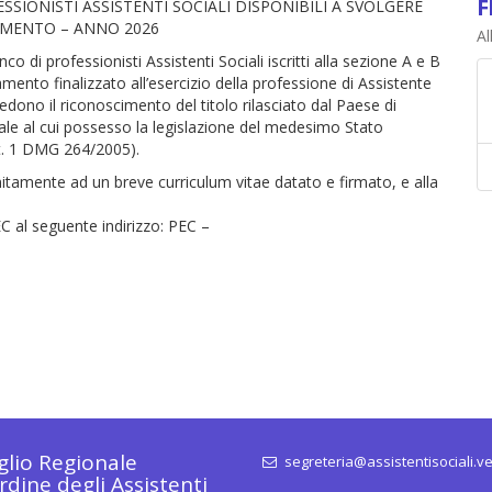
F
ESSIONISTI ASSISTENTI SOCIALI DISPONIBILI A SVOLGERE
TAMENTO – ANNO 2026
Al
o di professionisti Assistenti Sociali iscritti alla sezione A e B
tamento finalizzato all’esercizio della professione di Assistente
hiedono il riconoscimento del titolo rilasciato dal Paese di
le al cui possesso la legislazione del medesimo Stato
rt. 1 DMG 264/2005).
itamente ad un breve curriculum vitae datato e firmato, e alla
 al seguente indirizzo: PEC –
glio Regionale
segreteria@assistentisociali.ve
rdine degli Assistenti