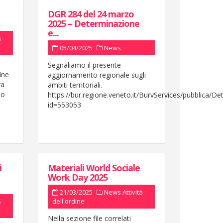
DGR 284 del 24 marzo
2025 – Determinazione
e...
à
05/04/2025
News
Segnaliamo il presente
ine
aggiornamento regionale sugli
va
ambiti territoriali.
io
https://bur.regione.veneto.it/BurvServices/pubblica/De
id=553053
i
Materiali World Sociale
Work Day 2025
21/03/2025
News
Attività
dell'ordine
5
Nella sezione file correlati