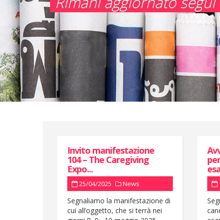
Rimani aggiornato segui l
Invito manifestazione
Avv
104 – The Caregiving
per
Expo...
esa
25/04/2025
News
Segnaliamo la manifestazione di
Seg
cui all’oggetto, che si terrà nei
can