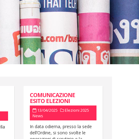
COMUNICAZIONE
ESITO ELEZIONI
13/04/2025
Elezioni 2025
News
In data odierna, presso la sede
lla
dell’Ordine, si sono svolte le
operazioni di scrutinio e la