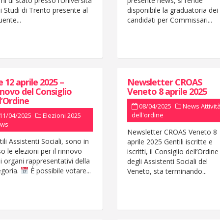
i di stato presso l’Università
presente news, si rende
i Studi di Trento presente al
disponibile la graduatoria dei
ente...
candidati per Commissari...
e 12 aprile 2025 –
Newsletter CROAS
novo del Consiglio
Veneto 8 aprile 2025
l’Ordine
08/04/2025
News
Attivit
dell'ordine
11/04/2025
Elezioni 2025
ws
Newsletter CROAS Veneto 8
ili Assistenti Sociali, sono in
aprile 2025 Gentili iscritte e
o le elezioni per il rinnovo
iscritti, il Consiglio dell’Ordine
i organi rappresentativi della
degli Assistenti Sociali del
egoria.
È possibile votare...
Veneto, sta terminando...