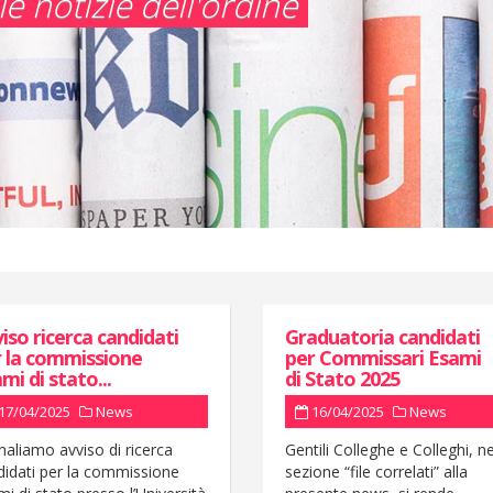
e notizie dell'ordine
iso ricerca candidati
Graduatoria candidati
 la commissione
per Commissari Esami
mi di stato...
di Stato 2025
17/04/2025
News
16/04/2025
News
naliamo avviso di ricerca
Gentili Colleghe e Colleghi, ne
didati per la commissione
sezione “file correlati” alla