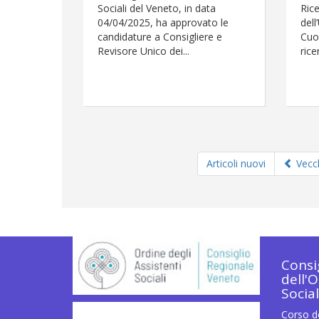
Sociali del Veneto, in data
Rice
04/04/2025, ha approvato le
dell
candidature a Consigliere e
Cuo
Revisore Unico dei...
rice
Articoli nuovi
Vecch
Consi
dell'O
Socia
Corso d