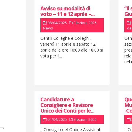
Avviso su modalità di
“Il
voto – 11 e 12 aprile –...
Giu
08/04/2025
Elezioni 2025
News
de
Gentili Colleghe e Colleghi,
Gent
venerdì 11 aprile e sabato 12
sezi
aprile dalle ore 10:00 alle 18:00 si
pre
vota per il...
rela
nel 
Candidature a
Que
Consigliere e Revisore
Mu
Unico dei Conti per le...
-Co
04/04/2025
Elezioni 2025
Il Consiglio dell’Ordine Assistenti
Il C