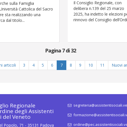
Il Consiglio Regionale, con
rche sulla Famiglia
delibera n.139 del 25 marzo
’Università Cattolica del Sacro
2025, ha indetto le elezioni pe
re sta realizzando una
rinnovo del Consiglio dell’Ordi
rca dal titolo...
Pagina 7 di 32
i articoli
3
4
5
6
7
8
9
10
11
Nuovi ar
glio Regionale
segreteria@assistentisociali.ve
rdine degli Assistenti
formazione@assistentisociali.v
li del Veneto
ordine@pec.assistentisociali.ve
el Popolo, 71 - 35131 Padova