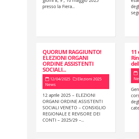
giorni 8, 9 , 10 maggio 2025
esam
presso la Fiera...
degl
segu
QUORUM RAGGIUNTO!
11 
ELEZIONI ORGANI
Rin
ORDINE ASSISTENTI
del
SOCIALI...
Ne
12/04/2025
Elezioni 2025
News
Gent
12 aprile 2025 – ELEZIONI
cors
ORGANI ORDINE ASSISTENTI
degl
SOCIALI VENETO – CONSIGLIO
cat
REGIONALE E REVISORE DEI
CONTI – 2025/29 –...