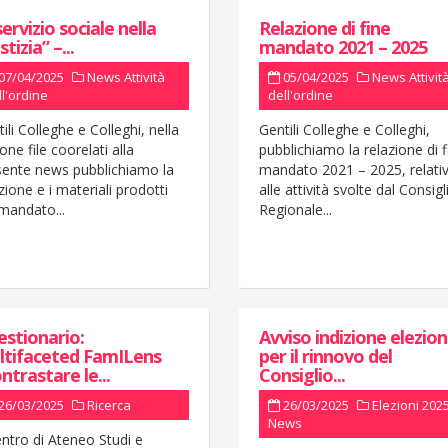
 servizio sociale nella
Relazione di fine
stizia” –...
mandato 2021 – 2025
07/04/2025
News
Attività
05/04/2025
News
Attivit
ll'ordine
dell'ordine
ili Colleghe e Colleghi, nella
Gentili Colleghe e Colleghi,
one file coorelati alla
pubblichiamo la relazione di f
sente news pubblichiamo la
mandato 2021 – 2025, relati
zione e i materiali prodotti
alle attività svolte dal Consigl
mandato...
Regionale...
stionario:
Avviso indizione elezion
ltifaceted FamILens
per il rinnovo del
ntrastare le...
Consiglio...
26/03/2025
Ricerca
26/03/2025
Elezioni 202
News
entro di Ateneo Studi e