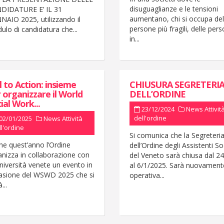
disuguaglianze e le tensioni
DIDATURE E’ IL 31
aumentano, chi si occupa del
NAIO 2025, utilizzando il
persone più fragili, delle per
lo di candidatura che...
in...
l to Action: insieme
CHIUSURA SEGRETERI
 organizzare il World
DELL’ORDINE
ial Work...
23/12/2024
News
Attivit
dell'ordine
02/01/2025
News
Attività
ll'ordine
Si comunica che la Segreteri
he quest’anno l’Ordine
dell’Ordine degli Assistenti Soc
anizza in collaborazione con
del Veneto sarà chiusa dal 2
niversità venete un evento in
al 6/1/2025. Sarà nuovament
asione del WSWD 2025 che si
operativa...
...