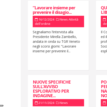
“Lavorare insieme per
QU
prevenire il disagio...
LI
16/12/2024
News
Attività
dell'ordine
de
Segnaliamo l’intervista alla
Il C
Presidente Mirella Zambello,
ed i
andata in onda su TGR Veneto
prof
negli scorsi giorni: “Lavorare
Soci
insieme per prevenire il...
espl
NUOVE SPECIFICHE
PO
SULL’AVVISO
PE
ESPLORATIVO PER
NA
INDAGINE...
NO
21/11/2024
News