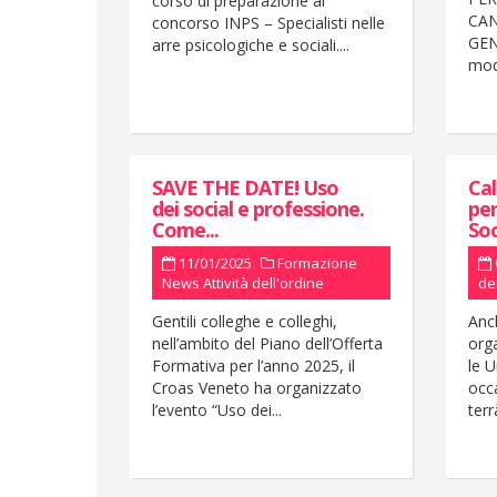
corso di preparazione al
CAN
concorso INPS – Specialisti nelle
GEN
arre psicologiche e sociali....
modu
SAVE THE DATE! Uso
Cal
dei social e professione.
per
Come...
Soc
11/01/2025
Formazione
News
Attività dell'ordine
de
Gentili colleghe e colleghi,
Anc
nell’ambito del Piano dell’Offerta
org
Formativa per l’anno 2025, il
le U
Croas Veneto ha organizzato
occ
l’evento “Uso dei...
terrà