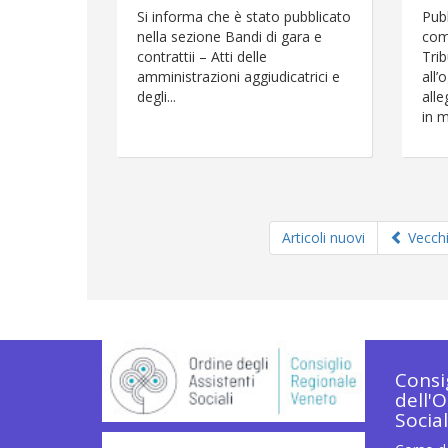
Si informa che è stato pubblicato
Pubb
nella sezione Bandi di gara e
com
contrattii – Atti delle
Trib
amministrazioni aggiudicatrici e
all’
degli...
alle
in m
Articoli nuovi
Vecchi 
Consi
dell'O
Socia