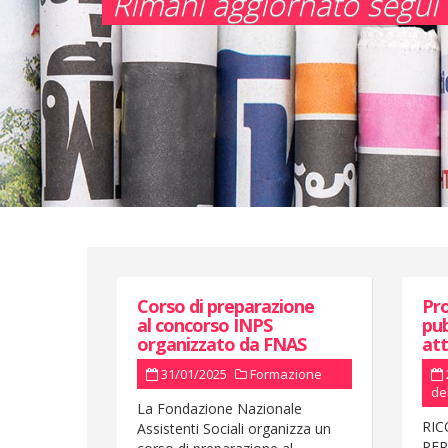
Rimani aggiornato segui l
Corso di preparazione
Pr
al concorso INPS
pub
organizzato da FNAS
atti
31/01/2025
Formazione
de
La Fondazione Nazionale
RIC
Assistenti Sociali organizza un
PER