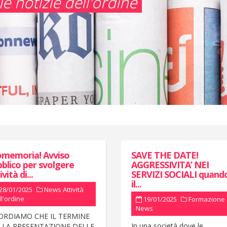
e notizie dell'ordine
omemoria! Avviso
SAVE THE DATE!
blico per svolgere
AGGRESSIVITA’ NEI
vità di...
SERVIZI SOCIALI quand
il...
28/01/2025
News
Attività
ll'ordine
19/01/2025
Formazione
News
ORDIAMO CHE IL TERMINE
In una società dove le
 LA PRESENTAZIONE DELLE