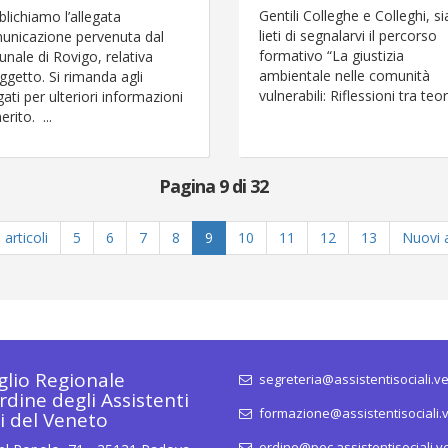
Gentili Colleghe e Colleghi, 
lichiamo l’allegata
lieti di segnalarvi il percorso
unicazione pervenuta dal
formativo “La giustizia
unale di Rovigo, relativa
ambientale nelle comunità
oggetto. Si rimanda agli
vulnerabili: Riflessioni tra teori
gati per ulteriori informazioni
erito. ...
Pagina 9 di 32
articoli
5
6
7
8
9
10
11
12
13
Nuovi a
glio Regionale
segreteria@assistentisociali.ve
rdine degli Assistenti
formazione@assistentisociali.v
li del Veneto
ordine@pec.assistentisociali.ve