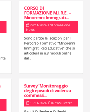
CORSO DI
FORMAZIONE M.I.R.E. –
Minorenni Immigrati...
à
29/11/2024
Formazione
News
Sono partite le iscrizioni per il
O
Percorso Formativo “Minorenni
Immigrati Reti Educative” che si
articolerà in n.8 moduli online
ente
dal...
a
Survey”Monitoraggio
degli episodi di violenza
commessi...
13/11/2024
News
Ricerca
Gentili Colleghe e Colleghi,