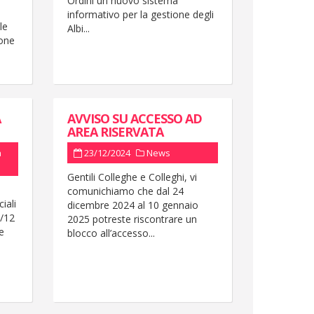
Ordini un nuovo sistema
informativo per la gestione degli
le
Albi...
sone
A
AVVISO SU ACCESSO AD
AREA RISERVATA
à
23/12/2024
News
Gentili Colleghe e Colleghi, vi
a
comunichiamo che dal 24
iali
dicembre 2024 al 10 gennaio
4/12
2025 potreste riscontrare un
e
blocco all’accesso...