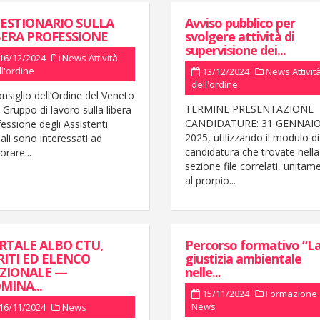
ESTIONARIO SULLA
Avviso pubblico per
BERA PROFESSIONE
svolgere attività di
supervisione dei...
16/12/2024
News
Attività
ll'ordine
13/12/2024
News
Attivit
dell'ordine
onsiglio dell’Ordine del Veneto
TERMINE PRESENTAZIONE
l Gruppo di lavoro sulla libera
CANDIDATURE: 31 GENNAI
essione degli Assistenti
2025, utilizzando il modulo di
ali sono interessati ad
candidatura che trovate nella
orare...
sezione file correlati, unitam
al prorpio...
RTALE ALBO CTU,
Percorso formativo “L
RITI ED ELENCO
giustizia ambientale
ZIONALE —
nelle...
MINA...
15/11/2024
Formazione
News
16/11/2024
News